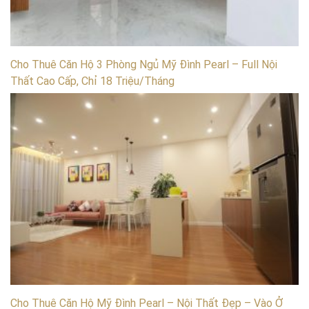
Cho Thuê Căn Hộ 3 Phòng Ngủ Mỹ Đình Pearl – Full Nội
Thất Cao Cấp, Chỉ 18 Triệu/Tháng
Cho Thuê Căn Hộ Mỹ Đình Pearl – Nội Thất Đẹp – Vào Ở